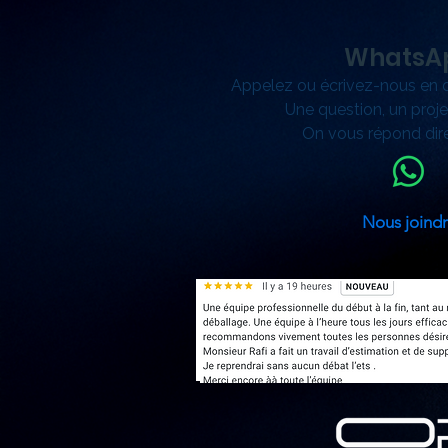
WhatsA
Appelez ou écrivez-nous en 
Une question, un proje
On vous répond dir
Nous joind