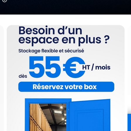
Id
br
Décou