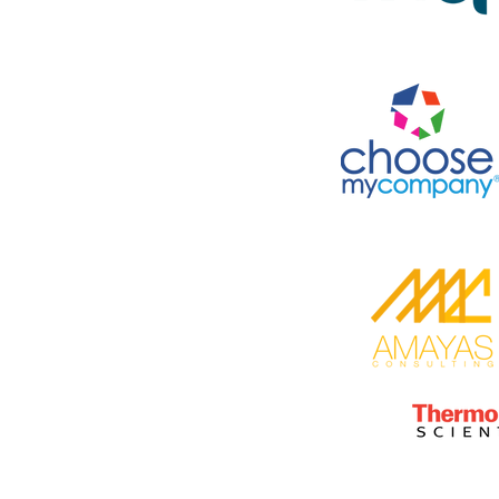
ec nos équipes,
ément à vos
onstruire une
 vos délais.
s, transport
anisation