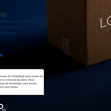
pp
quelques secondes.
t, un devis ?
ectement.
re