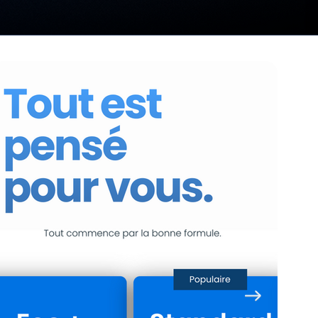
ées de
unch
vrir