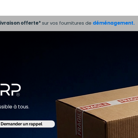
ménagement
Garde-meuble
Services
Tarifs
ivraison offerte*
sur vos fournitures de
déménagement.
ble à tous.
Demander un rappel