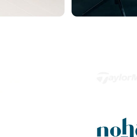
ns de
e
 de 4,9/5. Chaque