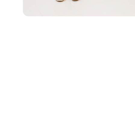
VISION
LOSCORP
®
Entreprise de
Déménagement et Solutio
stockage en Ile-de-Franc
Plus de 6 300 déménagements
Des années d’expérience. Une note moyenne
projet est unique et traité avec soin.