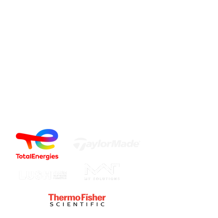
respectueuse de la planète.
LOSCORP® — Move Smart. Move
Human.
Le déménagement que vous
meritez commence ici.